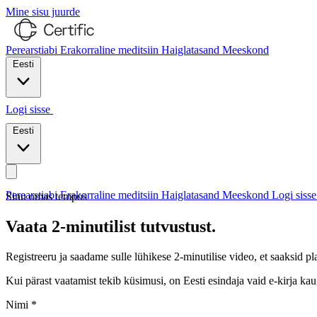
Mine sisu juurde
Perearstiabi
Erakorraline meditsiin
Haiglatasand
Meeskond
Eesti
Logi sisse
Võta meiega ühendust
Eesti
Perearstiabi
Erakorraline meditsiin
Haiglatasand
Meeskond
Logi siss
Sinu omas tempos
Vaata 2-minutilist tutvustust.
Registreeru ja saadame sulle lühikese 2-minutilise video, et saaksid p
Kui pärast vaatamist tekib küsimusi, on Eesti esindaja vaid e-kirja kau
Nimi
*