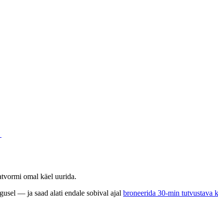
e
Võta meiega ühendust
latvormi omal käel uurida.
gusel — ja saad alati endale sobival ajal
broneerida 30-min tutvustava 