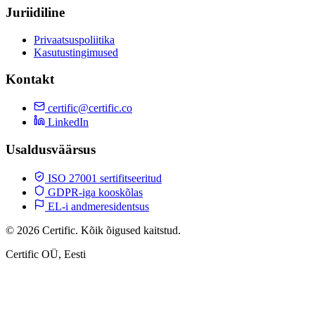
Juriidiline
Privaatsuspoliitika
Kasutustingimused
Kontakt
certific@certific.co
LinkedIn
Usaldusväärsus
ISO 27001 sertifitseeritud
GDPR-iga kooskõlas
EL-i andmeresidentsus
© 2026 Certific. Kõik õigused kaitstud.
Certific OÜ, Eesti