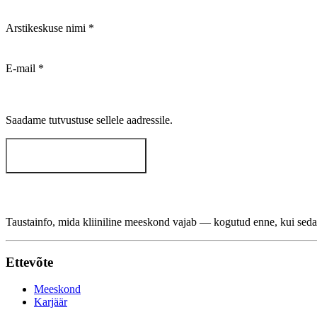
Arstikeskuse nimi
*
E-mail
*
Saadame tutvustuse sellele aadressile.
Saada mulle video
Taustainfo, mida kliiniline meeskond vajab — kogutud enne, kui seda
Ettevõte
Meeskond
Karjäär