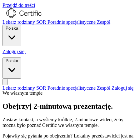
Przejdź do treści
Lekarz rodzinny
SOR
Poradnie specjalistyczne
Zespół
Polska
Zaloguj się
Porozmawiajmy
Polska
Lekarz rodzinny
SOR
Poradnie specjalistyczne
Zespół
Zaloguj się
We własnym tempie
Porozmawiajmy
Obejrzyj 2-minutową prezentację.
Zostaw kontakt, a wyślemy krótkie, 2-minutowe wideo, żeby
można było poznać Certific we własnym tempie.
Pojawiły się pytania po obejrzeniu? Lokalny przedstawiciel jest na