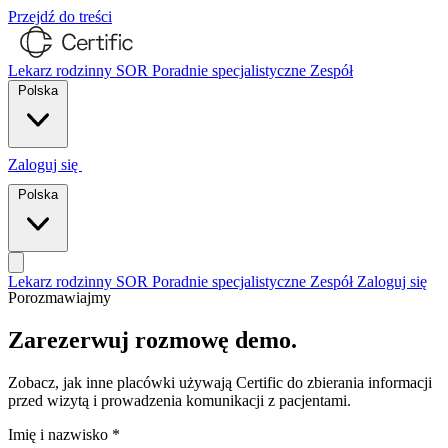
Przejdź do treści
Lekarz rodzinny
SOR
Poradnie specjalistyczne
Zespół
Polska
Zaloguj się
Porozmawiajmy
Polska
Lekarz rodzinny
SOR
Poradnie specjalistyczne
Zespół
Zaloguj się
Porozmawiajmy
Porozmawiajmy
Zarezerwuj rozmowę demo.
Zobacz, jak inne placówki używają Certific do zbierania informacji
przed wizytą i prowadzenia komunikacji z pacjentami.
Imię i nazwisko
*