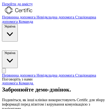
Перейти до вмісту
Первинна допомога
Невідкладна допомога
Стаціонарна
допомога
Команда
Україна
Зв'язатися з нами
Україна
Первинна допомога
Невідкладна допомога
Стаціонарна
Поговоріть з нами
допомога
Команда
Зв'язатися з нами
Забронюйте демо-дзвінок.
Подивіться, як інші клініки використовують Certific для збору
інформації перед візитом і керування комунікацією з
пацієнтами.