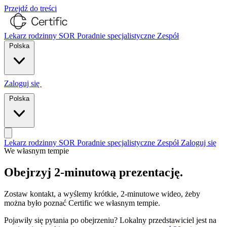
Przejdź do treści
Lekarz rodzinny
SOR
Poradnie specjalistyczne
Zespół
Polska
Zaloguj się
Porozmawiajmy
Polska
Lekarz rodzinny
SOR
Poradnie specjalistyczne
Zespół
Zaloguj się
We własnym tempie
Porozmawiajmy
Obejrzyj 2-minutową prezentację.
Zostaw kontakt, a wyślemy krótkie, 2-minutowe wideo, żeby
można było poznać Certific we własnym tempie.
Pojawiły się pytania po obejrzeniu? Lokalny przedstawiciel jest na