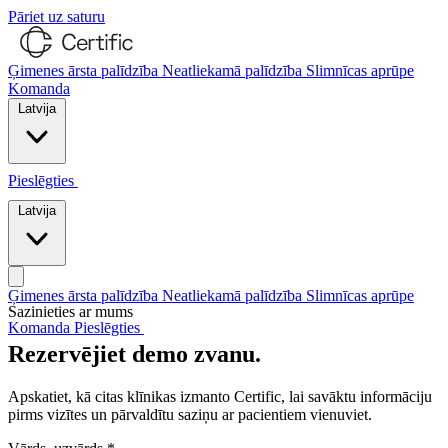
Pāriet uz saturu
Ģimenes ārsta palīdzība
Neatliekamā palīdzība
Slimnīcas aprūpe
Komanda
Latvija
Pieslēgties
Sazinieties ar mums
Latvija
Ģimenes ārsta palīdzība
Neatliekamā palīdzība
Slimnīcas aprūpe
Sazinieties ar mums
Komanda
Pieslēgties
Sazinieties ar mums
Rezervējiet demo zvanu.
Apskatiet, kā citas klīnikas izmanto Certific, lai savāktu informāciju
pirms vizītes un pārvaldītu saziņu ar pacientiem vienuviet.