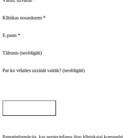
Vārds, uzvārds
*
Klīnikas nosaukums
*
E-pasts
*
Tālrunis
(neobligāti)
Par ko vēlaties uzzināt vairāk?
(neobligāti)
Pieprasīt demo
Pamatinformācija, kas nepieciešama jūsu klīniskajai komandai,