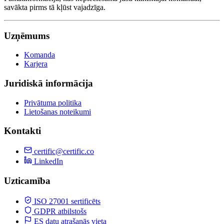
savākta pirms tā kļūst vajadzīga.
Uzņēmums
Komanda
Karjera
Juridiskā informācija
Privātuma politika
Lietošanas noteikumi
Kontakti
certific@certific.co
LinkedIn
Uzticamība
ISO 27001 sertificēts
GDPR atbilstošs
ES datu atrašanās vieta