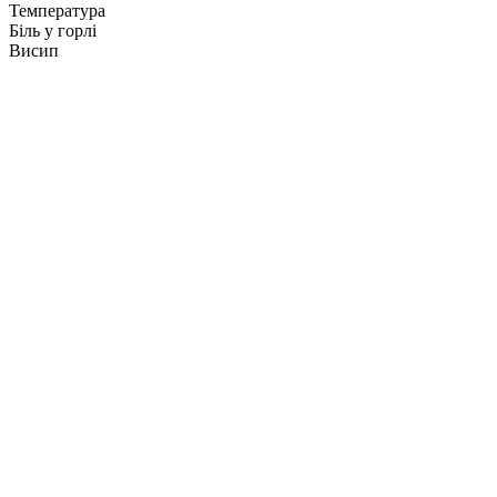
Емілія
Температура
Біль у горлі
Висип
Поновлення рецепта
Тіна
Головний біль
Емілія
Кашель
Андрес
Запаморочення
Тіна
Біль у спині
Андрес
Тривога
Емілія
Біль у вусі
Емілія
Втома
Тіна
Результати аналізів
Тіна
Лікарняний
Андрес