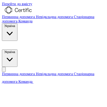
Перейти до вмісту
Первинна допомога
Невідкладна допомога
Стаціонарна
допомога
Команда
Україна
Зв'язатися з нами
Україна
Первинна допомога
230 клініках Європи
Невідкладна допомога
Стаціонарна
допомога
Команда
Зв'язатися з нами