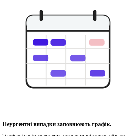
Неургентні випадки заповнюють графік.
Термінові пацієнти чекають, поки рутинні запити займають