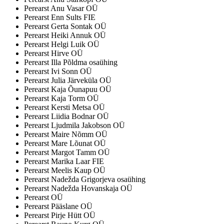
Perearst Anu Vasar OÜ
Perearst Enn Sults FIE
Perearst Gerta Sontak OÜ
Perearst Heiki Annuk OÜ
Perearst Helgi Luik OÜ
Perearst Hirve OÜ
Perearst Illa Põldma osaühing
Perearst Ivi Sonn OÜ
Perearst Julia Järveküla OÜ
Perearst Kaja Õunapuu OÜ
Perearst Kaja Torm OÜ
Perearst Kersti Metsa OÜ
Perearst Liidia Bodnar OÜ
Perearst Ljudmila Jakobson OÜ
Perearst Maire Nõmm OÜ
Perearst Mare Lõunat OÜ
Perearst Margot Tamm OÜ
Perearst Marika Laar FIE
Perearst Meelis Kaup OÜ
Perearst Nadežda Grigorjeva osaühing
Perearst Nadežda Hovanskaja OÜ
Perearst OÜ
Perearst Pääslane OÜ
Perearst Pirje Hütt OÜ