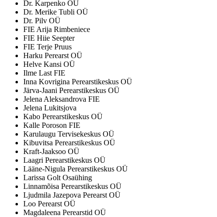
Dr. Karpenko OÜ
Dr. Merike Tubli OÜ
Dr. Pilv OÜ
FIE Arija Rimbeniece
FIE Hiie Seepter
FIE Terje Pruus
Harku Perearst OÜ
Helve Kansi OÜ
Ilme Last FIE
Inna Kovrigina Perearstikeskus OÜ
Järva-Jaani Perearstikeskus OÜ
Jelena Aleksandrova FIE
Jelena Lukitsjova
Kabo Perearstikeskus OÜ
Kalle Poroson FIE
Karulaugu Tervisekeskus OÜ
Kibuvitsa Perearstikeskus OÜ
Kraft-Jaaksoo OÜ
Laagri Perearstikeskus OÜ
Lääne-Nigula Perearstikeskus OÜ
Larissa Golt Osaühing
Linnamõisa Perearstikeskus OÜ
Ljudmila Jazepova Perearst OÜ
Loo Perearst OÜ
Magdaleena Perearstid OÜ