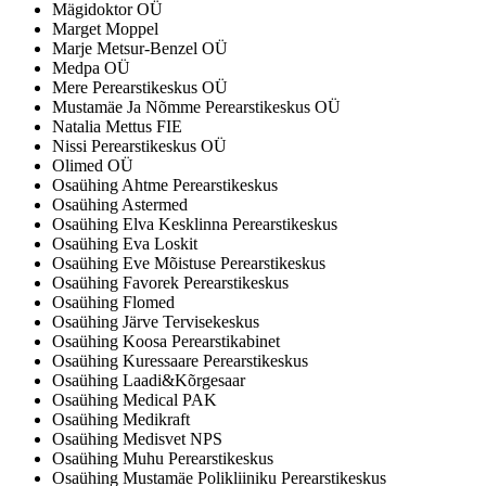
Mägidoktor OÜ
Marget Moppel
Marje Metsur-Benzel OÜ
Medpa OÜ
Mere Perearstikeskus OÜ
Mustamäe Ja Nõmme Perearstikeskus OÜ
Natalia Mettus FIE
Nissi Perearstikeskus OÜ
Olimed OÜ
Osaühing Ahtme Perearstikeskus
Osaühing Astermed
Osaühing Elva Kesklinna Perearstikeskus
Osaühing Eva Loskit
Osaühing Eve Mõistuse Perearstikeskus
Osaühing Favorek Perearstikeskus
Osaühing Flomed
Osaühing Järve Tervisekeskus
Osaühing Koosa Perearstikabinet
Osaühing Kuressaare Perearstikeskus
Osaühing Laadi&Kõrgesaar
Osaühing Medical PAK
Osaühing Medikraft
Osaühing Medisvet NPS
Osaühing Muhu Perearstikeskus
Osaühing Mustamäe Polikliiniku Perearstikeskus