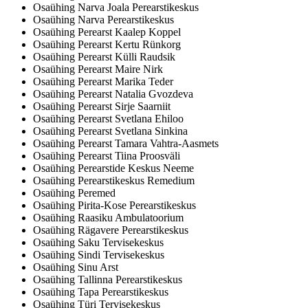
Osaühing Narva Joala Perearstikeskus
Osaühing Narva Perearstikeskus
Osaühing Perearst Kaalep Koppel
Osaühing Perearst Kertu Rünkorg
Osaühing Perearst Külli Raudsik
Osaühing Perearst Maire Nirk
Osaühing Perearst Marika Teder
Osaühing Perearst Natalia Gvozdeva
Osaühing Perearst Sirje Saarniit
Osaühing Perearst Svetlana Ehiloo
Osaühing Perearst Svetlana Sinkina
Osaühing Perearst Tamara Vahtra-Aasmets
Osaühing Perearst Tiina Proosväli
Osaühing Perearstide Keskus Neeme
Osaühing Perearstikeskus Remedium
Osaühing Peremed
Osaühing Pirita-Kose Perearstikeskus
Osaühing Raasiku Ambulatoorium
Osaühing Rägavere Perearstikeskus
Osaühing Saku Tervisekeskus
Osaühing Sindi Tervisekeskus
Osaühing Sinu Arst
Osaühing Tallinna Perearstikeskus
Osaühing Tapa Perearstikeskus
Osaühing Türi Tervisekeskus