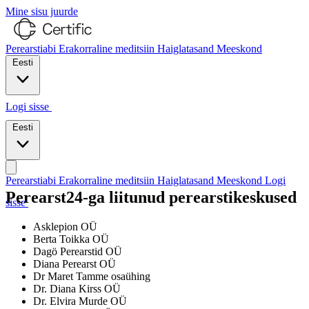
Mine sisu juurde
Perearstiabi
Erakorraline meditsiin
Haiglatasand
Meeskond
Eesti
Logi sisse
Võta meiega ühendust
Eesti
Perearstiabi
Erakorraline meditsiin
Haiglatasand
Meeskond
Logi
Perearst24-ga liitunud perearstikeskused
sisse
Võta meiega ühendust
Asklepion OÜ
Berta Toikka OÜ
Dagö Perearstid OÜ
Diana Perearst OÜ
Dr Maret Tamme osaühing
Dr. Diana Kirss OÜ
Dr. Elvira Murde OÜ