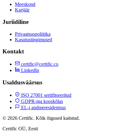
Meeskond
Karjäär
Juriidiline
Privaatsuspoliitika
Kasutustingimused
Kontakt
certific@certific.co
LinkedIn
Usaldusväärsus
ISO 27001 sertifitseeritud
GDPR-iga kooskõlas
EL-i andmeresidentsus
© 2026 Certific. Kõik õigused kaitstud.
Certific OÜ, Eesti