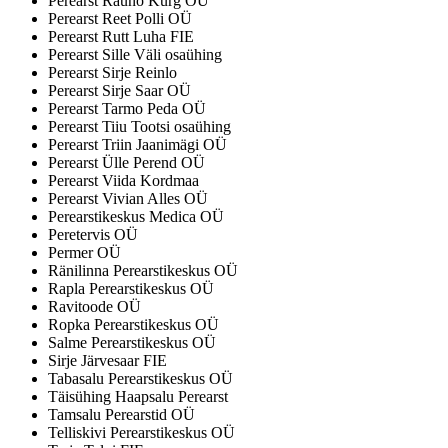
Perearst Rauno Kurg OÜ
Perearst Reet Polli OÜ
Perearst Rutt Luha FIE
Perearst Sille Väli osaühing
Perearst Sirje Reinlo
Perearst Sirje Saar OÜ
Perearst Tarmo Peda OÜ
Perearst Tiiu Tootsi osaühing
Perearst Triin Jaanimägi OÜ
Perearst Ülle Perend OÜ
Perearst Viida Kordmaa
Perearst Vivian Alles OÜ
Perearstikeskus Medica OÜ
Peretervis OÜ
Permer OÜ
Ränilinna Perearstikeskus OÜ
Rapla Perearstikeskus OÜ
Ravitoode OÜ
Ropka Perearstikeskus OÜ
Salme Perearstikeskus OÜ
Sirje Järvesaar FIE
Tabasalu Perearstikeskus OÜ
Täisühing Haapsalu Perearst
Tamsalu Perearstid OÜ
Telliskivi Perearstikeskus OÜ