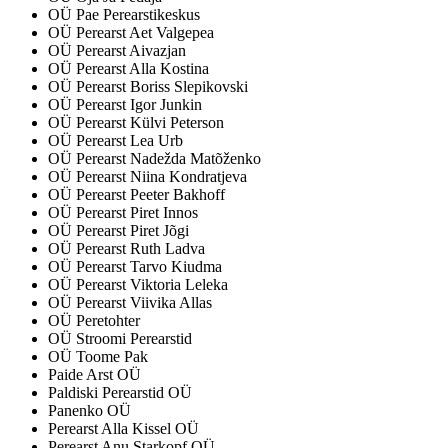
OÜ Pae Perearstikeskus
OÜ Perearst Aet Valgepea
OÜ Perearst Aivazjan
OÜ Perearst Alla Kostina
OÜ Perearst Boriss Slepikovski
OÜ Perearst Igor Junkin
OÜ Perearst Külvi Peterson
OÜ Perearst Lea Urb
OÜ Perearst Nadežda Matõženko
OÜ Perearst Niina Kondratjeva
OÜ Perearst Peeter Bakhoff
OÜ Perearst Piret Innos
OÜ Perearst Piret Jõgi
OÜ Perearst Ruth Ladva
OÜ Perearst Tarvo Kiudma
OÜ Perearst Viktoria Leleka
OÜ Perearst Viivika Allas
OÜ Peretohter
OÜ Stroomi Perearstid
OÜ Toome Pak
Paide Arst OÜ
Paldiski Perearstid OÜ
Panenko OÜ
Perearst Alla Kissel OÜ
Perearst Anu Starkopf OÜ