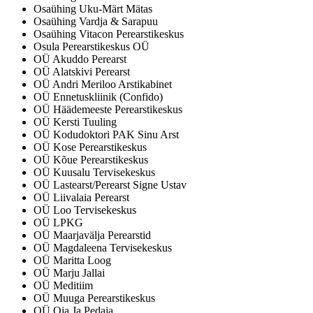
Osaühing Uku-Märt Mätas
Osaühing Vardja & Sarapuu
Osaühing Vitacon Perearstikeskus
Osula Perearstikeskus OÜ
OÜ Akuddo Perearst
OÜ Alatskivi Perearst
OÜ Andri Meriloo Arstikabinet
OÜ Ennetuskliinik (Confido)
OÜ Häädemeeste Perearstikeskus
OÜ Kersti Tuuling
OÜ Kodudoktori PAK Sinu Arst
OÜ Kose Perearstikeskus
OÜ Kõue Perearstikeskus
OÜ Kuusalu Tervisekeskus
OÜ Lastearst/Perearst Signe Ustav
OÜ Liivalaia Perearst
OÜ Loo Tervisekeskus
OÜ LPKG
OÜ Maarjavälja Perearstid
OÜ Magdaleena Tervisekeskus
OÜ Maritta Loog
OÜ Marju Jallai
OÜ Meditiim
OÜ Muuga Perearstikeskus
OÜ Oja Ja Pedaja