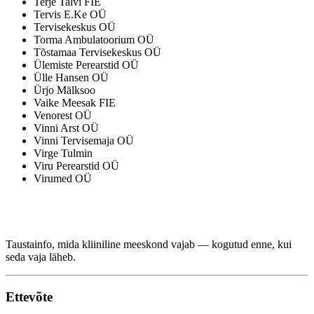
Terje Talvi FIE
Tervis E.Ke OÜ
Tervisekeskus OÜ
Torma Ambulatoorium OÜ
Tõstamaa Tervisekeskus OÜ
Ülemiste Perearstid OÜ
Ülle Hansen OÜ
Ürjo Mälksoo
Vaike Meesak FIE
Venorest OÜ
Vinni Arst OÜ
Vinni Tervisemaja OÜ
Virge Tulmin
Viru Perearstid OÜ
Virumed OÜ
Taustainfo, mida kliiniline meeskond vajab — kogutud enne, kui
seda vaja läheb.
Ettevõte